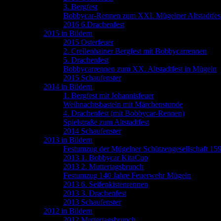
3. Bergfest
Bobbycar-Rennen zum XXI. Mügelner Altstadtfes
2016 6.Drachenfest
2015 in Bildern
2015 Osterfeuer
2. Crellenhainer Bergfest mit Bobbycarrennen
5. Drachenfest
Bobbycarrennen zum XX. Altstadtfest in Mügeln
2015 Schaufenster
2014 in Bildern
1. Bergfest mit Johannisfeuer
Weihnachtsbasteln mit Märchenstunde
4. Drachenfest (mit Bobbycar-Rennen)
Spielstraße zum Altstadtfest
2014 Schaufenster
2013 in Bildern
Festumzug der Mügelner Schützengesellschaft 15
2013 1. Bobbycar KitaCup
2013 2. Muttertagsbrunch
Festumzug 140 Jahre Feuerwehr Mügeln
2013 6. Seifenkistenrennen
2013 3. Drachenfest
2013 Schaufenster
2012 in Bildern
2012 Muttertagsbrunch