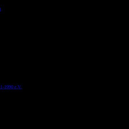
t
91-1990 e.V.