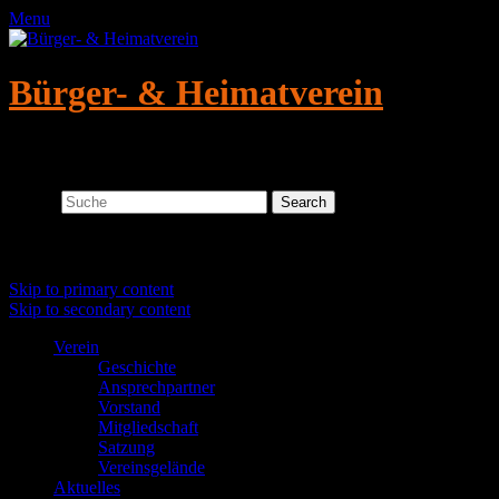
Menu
Bürger- & Heimatverein
Altmügeln/Crellenhain e.V.
Search
Primary menu
Skip to primary content
Skip to secondary content
Verein
Geschichte
Ansprechpartner
Vorstand
Mitgliedschaft
Satzung
Vereinsgelände
Aktuelles