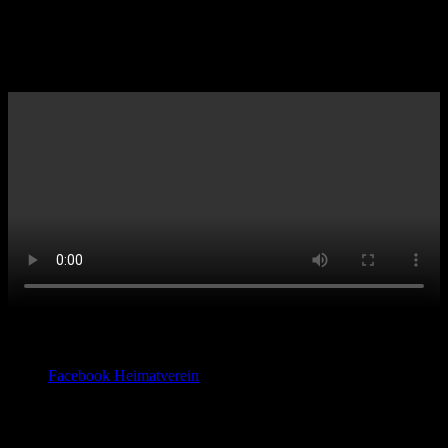
Foto’s: niego18
Facebook
Facebook Heimatverein
Pressemitteilungen