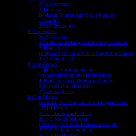
2016 Osterfeuer
3. Bergfest
Bobbycar-Rennen zum XXI. Mügelner
Altstadtfest
2016 6.Drachenfest
2015 in Bildern
2015 Osterfeuer
2. Crellenhainer Bergfest mit Bobbycarrennen
5. Drachenfest
Bobbycarrennen zum XX. Altstadtfest in Mügeln
2015 Schaufenster
2014 in Bildern
1. Bergfest mit Johannisfeuer
Weihnachtsbasteln mit Märchenstunde
4. Drachenfest (mit Bobbycar-Rennen)
Spielstraße zum Altstadtfest
2014 Schaufenster
2013 in Bildern
Festumzug der Mügelner Schützengesellschaft
1591-1990 e.V.
2013 1. Bobbycar KitaCup
2013 2. Muttertagsbrunch
Festumzug 140 Jahre Feuerwehr Mügeln
2013 6. Seifenkistenrennen
2013 3. Drachenfest