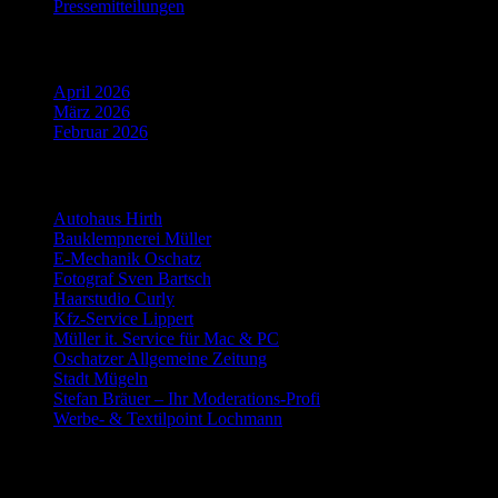
Pressemitteilungen
Beiträge 2020
April 2026
März 2026
Februar 2026
Partner
Autohaus Hirth
Bauklempnerei Müller
E-Mechanik Oschatz
Fotograf Sven Bartsch
Haarstudio Curly
Kfz-Service Lippert
Müller it. Service für Mac & PC
Oschatzer Allgemeine Zeitung
Stadt Mügeln
Stefan Bräuer – Ihr Moderations-Profi
Werbe- & Textilpoint Lochmann
Spende