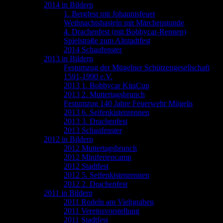
2014 in Bildern
1. Bergfest mit Johannisfeuer
Weihnachtsbasteln mit Märchenstunde
4. Drachenfest (mit Bobbycar-Rennen)
Spielstraße zum Altstadtfest
2014 Schaufenster
2013 in Bildern
Festumzug der Mügelner Schützengesellschaft
1591-1990 e.V.
2013 1. Bobbycar KitaCup
2013 2. Muttertagsbrunch
Festumzug 140 Jahre Feuerwehr Mügeln
2013 6. Seifenkistenrennen
2013 3. Drachenfest
2013 Schaufenster
2012 in Bildern
2012 Muttertagsbrunch
2012 Miniferiencamp
2012 Stadtfest
2012 5. Seifenkistenrennen
2012 2. Drachenfest
2011 in Bildern
2011 Rodeln am Viehgraben
2011 Vereinsvorstellung
2011 Stadtfest