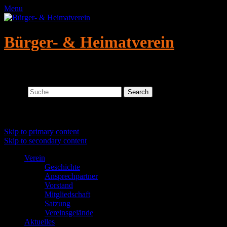
Menu
Bürger- & Heimatverein
Altmügeln/Crellenhain e.V.
Search
Primary menu
Skip to primary content
Skip to secondary content
Verein
Geschichte
Ansprechpartner
Vorstand
Mitgliedschaft
Satzung
Vereinsgelände
Aktuelles