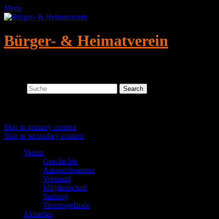
Menu
Bürger- & Heimatverein
Altmügeln/Crellenhain e.V.
Search
Primary menu
Skip to primary content
Skip to secondary content
Verein
Geschichte
Ansprechpartner
Vorstand
Mitgliedschaft
Satzung
Vereinsgelände
Aktuelles