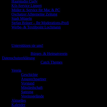
Haarstudio Curly
Kfz-Service Lippert
Müller it. Service für Mac & PC
Oschatzer Allgemeine Zeitung
Stadt Mügeln
Stefan Bräuer – Ihr Moderations-Profi
Werbe- & Textilpoint Lochmann
Spende
Unterstützen sie uns!
Copyright © 2026
Bürger- & Heimatverein
All Rights Reserved.
Datenschutzerklärung
Theme: Catch Flames by
Catch Themes
Verein
Geschichte
Ansprechpartner
Vorstand
Mitgliedschaft
Satzung
Vereinsgelände
Aktuelles
Kalender