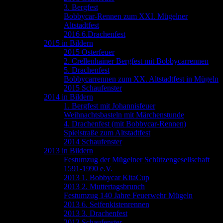
3. Bergfest
Bobbycar-Rennen zum XXI. Mügelner
Altstadtfest
2016 6.Drachenfest
2015 in Bildern
2015 Osterfeuer
2. Crellenhainer Bergfest mit Bobbycarrennen
5. Drachenfest
Bobbycarrennen zum XX. Altstadtfest in Mügeln
2015 Schaufenster
2014 in Bildern
1. Bergfest mit Johannisfeuer
Weihnachtsbasteln mit Märchenstunde
4. Drachenfest (mit Bobbycar-Rennen)
Spielstraße zum Altstadtfest
2014 Schaufenster
2013 in Bildern
Festumzug der Mügelner Schützengesellschaft
1591-1990 e.V.
2013 1. Bobbycar KitaCup
2013 2. Muttertagsbrunch
Festumzug 140 Jahre Feuerwehr Mügeln
2013 6. Seifenkistenrennen
2013 3. Drachenfest
2013 Schaufenster