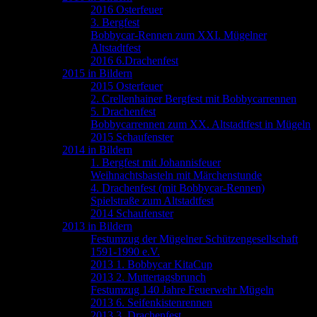
2016 Osterfeuer
3. Bergfest
Bobbycar-Rennen zum XXI. Mügelner
Altstadtfest
2016 6.Drachenfest
2015 in Bildern
2015 Osterfeuer
2. Crellenhainer Bergfest mit Bobbycarrennen
5. Drachenfest
Bobbycarrennen zum XX. Altstadtfest in Mügeln
2015 Schaufenster
2014 in Bildern
1. Bergfest mit Johannisfeuer
Weihnachtsbasteln mit Märchenstunde
4. Drachenfest (mit Bobbycar-Rennen)
Spielstraße zum Altstadtfest
2014 Schaufenster
2013 in Bildern
Festumzug der Mügelner Schützengesellschaft
1591-1990 e.V.
2013 1. Bobbycar KitaCup
2013 2. Muttertagsbrunch
Festumzug 140 Jahre Feuerwehr Mügeln
2013 6. Seifenkistenrennen
2013 3. Drachenfest