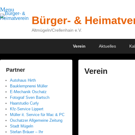
Menu
Bürger- & Heimatve
Altmügeln/Crellenhain e.V.
Primary
Skip
Skip
Verein
Aktuelles
Ka
menu
to
to
primary
secondary
content
content
Verein
Partner
Autohaus Hirth
P
Bauklempnerei Müller
o
E-Mechanik Oschatz
s
Fotograf Sven Bartsch
Haarstudio Curly
t
Kfz-Service Lippert
e
Müller it. Service für Mac & PC
d
Oschatzer Allgemeine Zeitung
Stadt Mügeln
o
Stefan Bräuer – Ihr