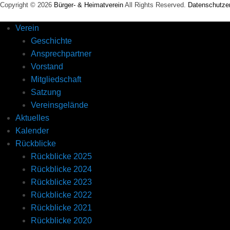
c
Copyright © 2026
Bürger- & Heimatverein
All Rights Reserved.
Datenschutzer
h
a
Verein
e
Geschichte
l
Ansprechpartner
Vorstand
Mitgliedschaft
Satzung
Vereinsgelände
Aktuelles
Kalender
Rückblicke
Rückblicke 2025
Rückblicke 2024
Rückblicke 2023
Rückblicke 2022
Rückblicke 2021
Rückblicke 2020