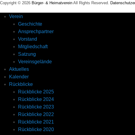
n
Copyright © 2026
Bürger- & Heimatverein
All Rights Reserved.
Datenschutzer
d
!
Verein
Geschichte
Ansprechpartner
Vorstand
Mitgliedschaft
Satzung
Vereinsgelände
Aktuelles
Kalender
Rückblicke
Rückblicke 2025
Rückblicke 2024
Rückblicke 2023
Rückblicke 2022
Rückblicke 2021
Rückblicke 2020