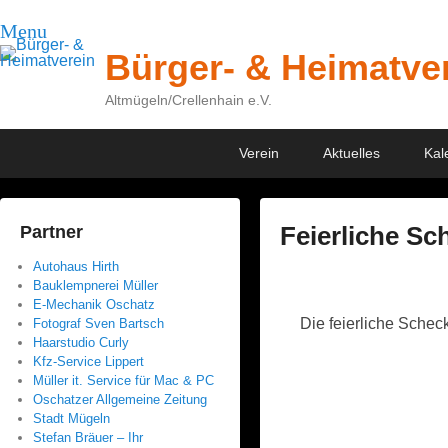
Menu
Bürger- & Heimatve
Altmügeln/Crellenhain e.V.
Primary
Skip
Skip
Verein
Aktuelles
Kal
menu
to
to
primary
secondary
content
content
Feierliche S
Partner
Autohaus Hirth
P
Bauklempnerei Müller
o
E-Mechanik Oschatz
Die feierliche Sche
s
Fotograf Sven Bartsch
Haarstudio Curly
t
Kfz-Service Lippert
e
Müller it. Service für Mac & PC
d
Oschatzer Allgemeine Zeitung
Stadt Mügeln
o
Stefan Bräuer – Ihr