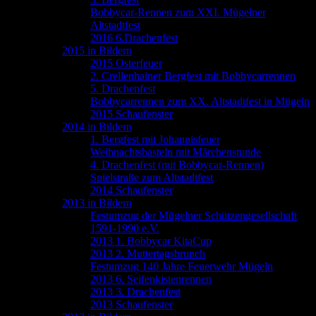
Bobbycar-Rennen zum XXI. Mügelner
Altstadtfest
2016 6.Drachenfest
2015 in Bildern
2015 Osterfeuer
2. Crellenhainer Bergfest mit Bobbycarrennen
5. Drachenfest
Bobbycarrennen zum XX. Altstadtfest in Mügeln
2015 Schaufenster
2014 in Bildern
1. Bergfest mit Johannisfeuer
Weihnachtsbasteln mit Märchenstunde
4. Drachenfest (mit Bobbycar-Rennen)
Spielstraße zum Altstadtfest
2014 Schaufenster
2013 in Bildern
Festumzug der Mügelner Schützengesellschaft
1591-1990 e.V.
2013 1. Bobbycar KitaCup
2013 2. Muttertagsbrunch
Festumzug 140 Jahre Feuerwehr Mügeln
2013 6. Seifenkistenrennen
2013 3. Drachenfest
2013 Schaufenster