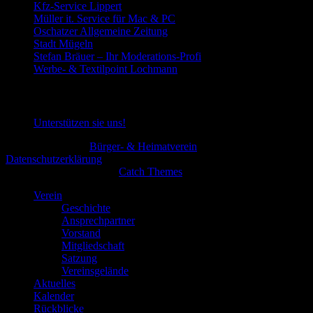
Kfz-Service Lippert
Müller it. Service für Mac & PC
Oschatzer Allgemeine Zeitung
Stadt Mügeln
Stefan Bräuer – Ihr Moderations-Profi
Werbe- & Textilpoint Lochmann
Spende
Unterstützen sie uns!
Copyright © 2026
Bürger- & Heimatverein
All Rights Reserved.
Datenschutzerklärung
Theme: Catch Flames by
Catch Themes
Verein
Geschichte
Ansprechpartner
Vorstand
Mitgliedschaft
Satzung
Vereinsgelände
Aktuelles
Kalender
Rückblicke