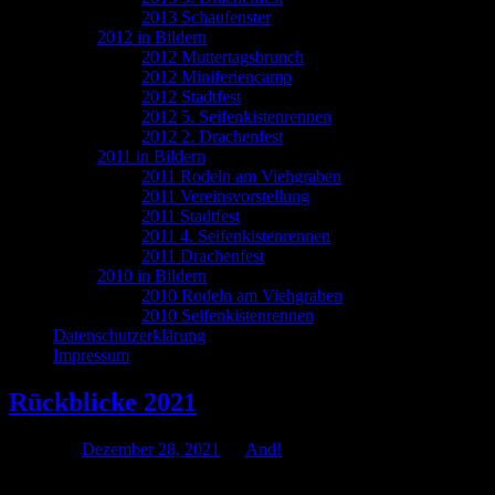
2013 Schaufenster
2012 in Bildern
2012 Muttertagsbrunch
2012 Miniferiencamp
2012 Stadtfest
2012 5. Seifenkistenrennen
2012 2. Drachenfest
2011 in Bildern
2011 Rodeln am Viehgraben
2011 Vereinsvorstellung
2011 Stadtfest
2011 4. Seifenkistenrennen
2011 Drachenfest
2010 in Bildern
2010 Rodeln am Viehgraben
2010 Seifenkistenrennen
Datenschutzerklärung
Impressum
Rückblicke 2021
Posted on
Dezember 28, 2021
by
And!
Es sollte etwas Besonderes werden, das Jahr 2021. Ist es doch zehn