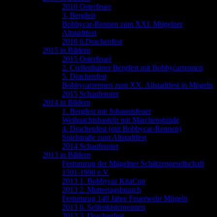
2016 Osterfeuer
3. Bergfest
Bobbycar-Rennen zum XXI. Mügelner
Altstadtfest
2016 6.Drachenfest
2015 in Bildern
2015 Osterfeuer
2. Crellenhainer Bergfest mit Bobbycarrennen
5. Drachenfest
Bobbycarrennen zum XX. Altstadtfest in Mügeln
2015 Schaufenster
2014 in Bildern
1. Bergfest mit Johannisfeuer
Weihnachtsbasteln mit Märchenstunde
4. Drachenfest (mit Bobbycar-Rennen)
Spielstraße zum Altstadtfest
2014 Schaufenster
2013 in Bildern
Festumzug der Mügelner Schützengesellschaft
1591-1990 e.V.
2013 1. Bobbycar KitaCup
2013 2. Muttertagsbrunch
Festumzug 140 Jahre Feuerwehr Mügeln
2013 6. Seifenkistenrennen
2013 3. Drachenfest