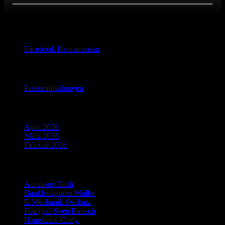
Facebook
Facebook Heimatverein
Pressemitteilungen
Pressemitteilungen
Beiträge 2020
April 2026
März 2026
Februar 2026
Partner
Autohaus Hirth
Bauklempnerei Müller
E-Mechanik Oschatz
Fotograf Sven Bartsch
Haarstudio Curly