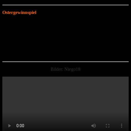
Ostergewinnspiel
Da auch in diesem Jahr kein Osterfeuer stattfinden durfte, haben wir
wieder ein „Ostergewinnspiel“ veranstaltet. Diesmal waren in
unserem Schaufenster bei Familie Flach Ostereier versteckt. Am
Ostersonntag hat der Osterhase persönlich allen Kindern, die an
unserem Ostergewinnspiel teilgenommen haben und fleißig die
Ostereier in unserem Schaufenster gezählt haben, eine kleine
Überraschung überreicht.
Bilder: Niego18