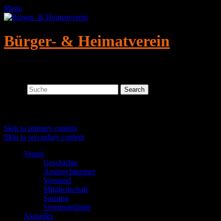
Menu
Bürger- & Heimatverein
Altmügeln/Crellenhain e.V.
Search
Primary menu
Skip to primary content
Skip to secondary content
Verein
Geschichte
Ansprechpartner
Vorstand
Mitgliedschaft
Satzung
Vereinsgelände
Aktuelles