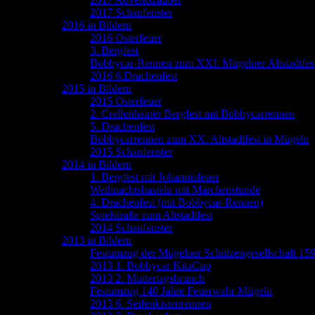
2017 Schaufenster
2016 in Bildern
2016 Osterfeuer
3. Bergfest
Bobbycar-Rennen zum XXI. Mügelner Altstadtfes
2016 6.Drachenfest
2015 in Bildern
2015 Osterfeuer
2. Crellenhainer Bergfest mit Bobbycarrennen
5. Drachenfest
Bobbycarrennen zum XX. Altstadtfest in Mügeln
2015 Schaufenster
2014 in Bildern
1. Bergfest mit Johannisfeuer
Weihnachtsbasteln mit Märchenstunde
4. Drachenfest (mit Bobbycar-Rennen)
Spielstraße zum Altstadtfest
2014 Schaufenster
2013 in Bildern
Festumzug der Mügelner Schützengesellschaft 15
2013 1. Bobbycar KitaCup
2013 2. Muttertagsbrunch
Festumzug 140 Jahre Feuerwehr Mügeln
2013 6. Seifenkistenrennen