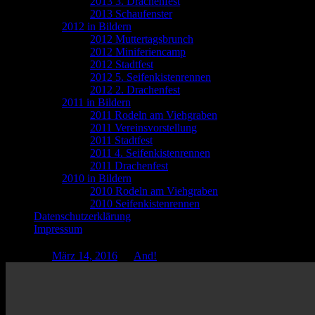
2013 3. Drachenfest
2013 Schaufenster
2012 in Bildern
2012 Muttertagsbrunch
2012 Miniferiencamp
2012 Stadtfest
2012 5. Seifenkistenrennen
2012 2. Drachenfest
2011 in Bildern
2011 Rodeln am Viehgraben
2011 Vereinsvorstellung
2011 Stadtfest
2011 4. Seifenkistenrennen
2011 Drachenfest
2010 in Bildern
2010 Rodeln am Viehgraben
2010 Seifenkistenrennen
Datenschutzerklärung
Impressum
Posted on
März 14, 2016
by
And!